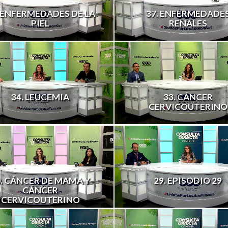
. ENFERMEDADES DE LA
37. ENFERMEDADE
PIEL
RENALES
34. LEUCEMIA
33. CÁNCER
CERVICOUTERINO
0. CÁNCER DE MAMA Y
29. EPISODIO 29
CÁNCER
CERVICOUTERINO