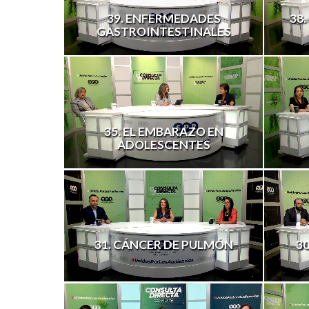
39. ENFERMEDADES
38
GASTROINTESTINALES
35. EL EMBARAZO EN
ADOLESCENTES
31. CÁNCER DE PULMÓN
3