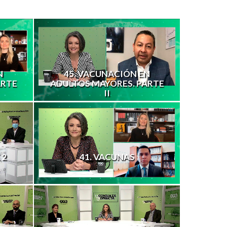
N
45. VACUNACIÓN EN
ARTE
ADULTOS MAYORES. PARTE
II
 2
41. VACUNAS