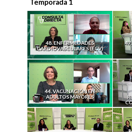
Temporada 1
48. ENFERMEDADES
47
CARDIOVASCULARES (ECV)
44. VACUNACIÓN EN
ADULTOS MAYORES
R
CO