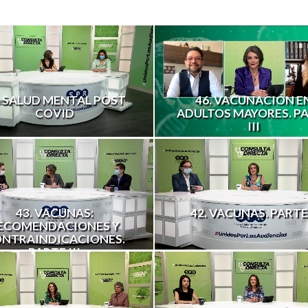
. SALUD MENTAL POST
46. VACUNACIÓN E
COVID
ADULTOS MAYORES. P
III
43. VACUNAS:
42. VACUNAS. PARTE
ECOMENDACIONES Y
NTRAINDICACIONES.
PARTE III