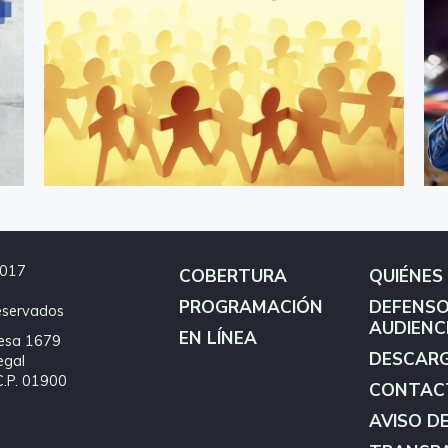
2017
COBERTURA
QUIÉNES
PROGRAMACIÓN
DEFENSO
eservados
AUDIENC
EN LÍNEA
esa 1679
DESCAR
egal
C.P. 01900
CONTAC
AVISO D