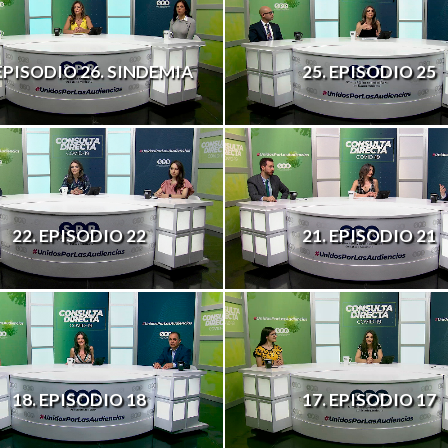
 EPISODIO 26. SINDEMIA
25. EPISODIO 25
22. EPISODIO 22
21. EPISODIO 21
18. EPISODIO 18
17. EPISODIO 17