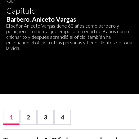
Capítulo
Barbero. Aniceto Vargas
El señor Aniceto Vargas tiene 63 años como barbero y
peluquero, comenta que empezó a la edad de 9 años como
chicharito y después aprendió el oficio, también ha
enseñando el oficio a otras personas y tiene clientes de toda
la vida.
1
2
3
4