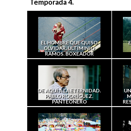
Temporada 4.
EL HOMBRE QUE QUISO
OLVIDAR. ULTIMINIO
RAMOS. BOXEADOR
DE AQUÍ A LA ETERNIDAD.
UN
PABLO RODRÍGUEZ.
M
PANTEONERO
RE