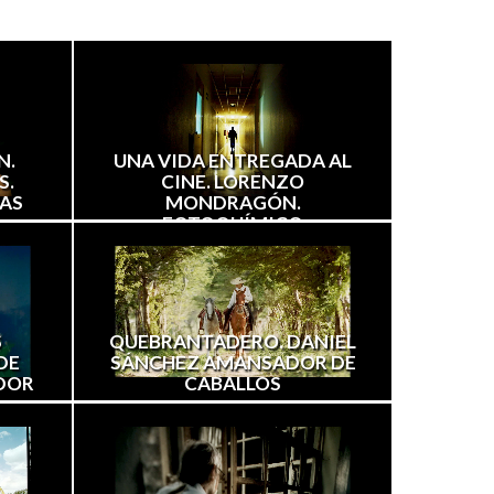
N.
UNA VIDA ENTREGADA AL
S.
CINE. LORENZO
AS
MONDRAGÓN.
FOTOQUÍMICO
S
QUEBRANTADERO. DANIEL
DE
SÁNCHEZ AMANSADOR DE
DOR
CABALLOS