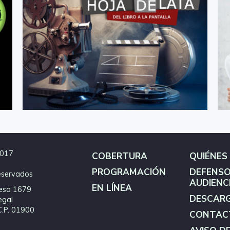
2017
COBERTURA
QUIÉNES
PROGRAMACIÓN
DEFENSO
eservados
AUDIENC
EN LÍNEA
esa 1679
DESCAR
egal
C.P. 01900
CONTAC