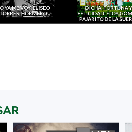
O YA ME VOY. ELISEO
DICHA, FORTUNA 
TORRES. HORMERO
FELICIDAD. ELOY GÓM
PAJARITO DE LA SUE
SAR