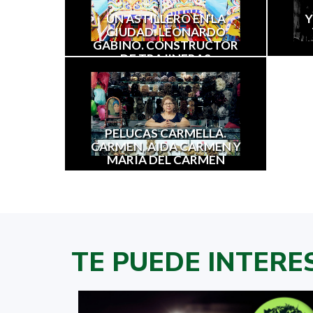
UN ASTILLERO EN LA
Y
CIUDAD. LEONARDO
GABINO. CONSTRUCTOR
DE TRAJINERAS
PELUCAS CARMELLA.
CARMEN, AIDA CARMEN Y
MARÍA DEL CARMEN
TE PUEDE INTERE