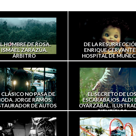
EL HOMBRE DE ROSA.
DE LA RESURRECCIÓ
ISMAEL ZARAZÚA.
ENRIQUE CERVANTE
ÁRBITRO
HOSPITAL DE MUÑEC
 CLÁSICO NO PASA DE
EL SECRETO DE LO
ODA. JORGE RAMOS.
ESCARABAJOS. ALDI 
STAURADOR DE AUTOS
OYARZABAL. ILUSTRA
CIENTÍFICO