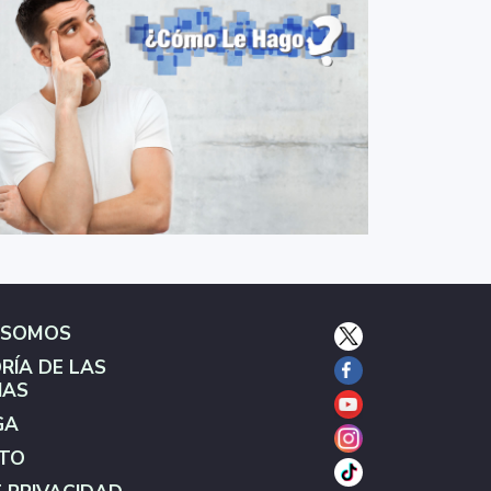
 SOMOS
RÍA DE LAS
IAS
GA
TO