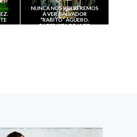
Y
NUNCA NOS VOLVEREMOS
EZ.
A VER. SALVADOR
RTE
“RABITO” AGÜERO.
BATERISTA DE JAZZ